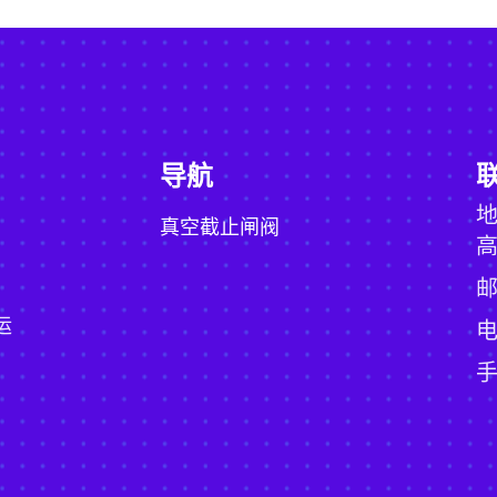
导航
真空截止闸阀
高
、
运