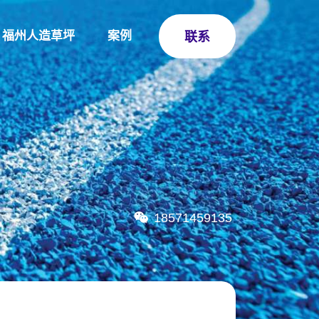
福州人造草坪
案例
联系
18571459135