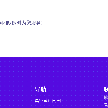
务团队随时为您服务！
导航
真空截止闸阀
高