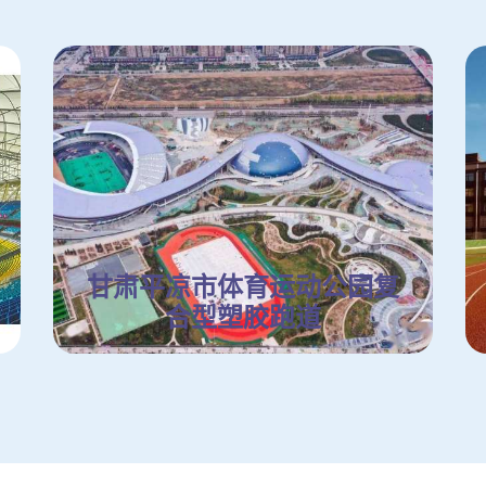
甘肃平凉市体育运动公园复
合型塑胶跑道