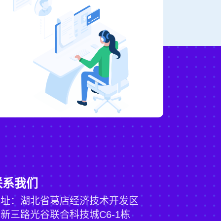
联系我们
地址：湖北省葛店经济技术开发区
新三路光谷联合科技城C6-1栋