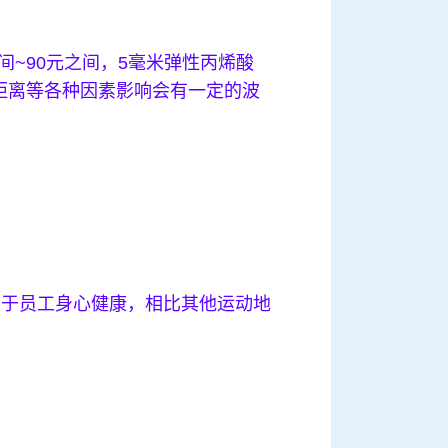
间~90元之间，5毫米弹性丙烯酸
地距离等各种因素影响会有一定的波
利于员工身心健康，相比其他运动地