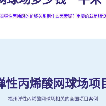
实弹性丙烯酸的价钱关系到什么因素呢？重要的就是铺
弹性丙烯酸网球场项
福州弹性丙烯酸网球场相关的全国项目案例